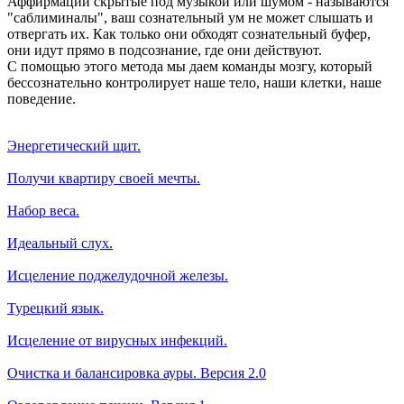
Аффирмации скрытые под музыкой или шумом - называются
"саблиминалы", ваш сознательный ум не может слышать и
отвергать их. Как только они обходят сознательный буфер,
они идут прямо в подсознание, где они действуют.
С помощью этого метода мы даем команды мозгу, который
бессознательно контролирует наше тело, наши клетки, наше
поведение.
Энергетический щит.
Получи квартиру своей мечты.
Набор веса.
Идеальный слух.
Исцеление поджелудочной железы.
Турецкий язык.
Исцеление от вирусных инфекций.
Очистка и балансировка ауры. Версия 2.0