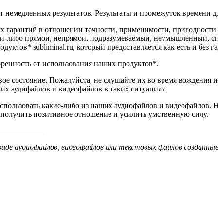
 немедленных результатов. Результаты и промежуток времени дл
ких гарантий в отношении точности, применимости, пригодности 
акой-либо прямой, непрямой, подразумеваемый, неумышленный, 
ктов* subliminal.ru, который предоставляется как есть и без г
ренность от использования наших продуктов*.
ое состояние. Пожалуйста, не слушайте их во время вождения 
ших аудифайлов и видеофайлов в таких ситуациях.
 использовать какие-либо из наших аудиофайлов и видеофайлов
 получить позитивное отношение и усилить умственную силу.
___________
иде аудиофайлов, видеофайлов или текстовых файлов созданные 