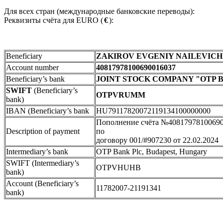
Для всех стран (международные банковские переводы):
Реквизиты счёта для EURO (
€
):
Beneficiary
ZAKIROV EVGENIY NAILEVICH
Account number
40817978100690016037
Beneficiary’s bank
JOINT STOCK COMPANY "OTP 
SWIFT
(Beneficiary’s
OTPVRUMM
bank)
IBAN (Beneficiary’s bank
HU79117820072119134100000000
Пополнение счёта №4081797810069
Description of payment
по
договору 001/#907230 от 22.02.2024
Intermediary’s bank
OTP Bank Plc, Budapest, Hungary
SWIFT (Intermediary’s
OTPVHUHB
bank)
Account (Beneficiary’s
11782007-21191341
bank)